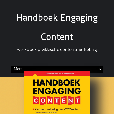
Handboek Engaging
Content
werkboek praktische contentmarketing
Spring
naar
inhoud