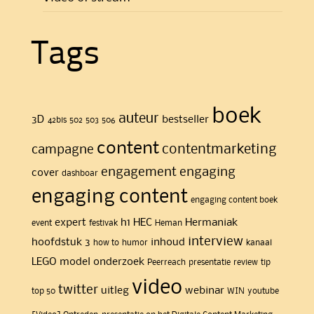
Tags
boek
auteur
3D
bestseller
42bis
502
503
506
content
contentmarketing
campagne
engagement
engaging
cover
dashboar
engaging content
engaging content boek
expert
h1
HEC
Hermaniak
event
festivak
Heman
interview
hoofdstuk 3
inhoud
how to
humor
kanaal
LEGO
model
onderzoek
Peerreach
presentatie
review
tip
video
twitter
uitleg
webinar
top 50
WIN
youtube