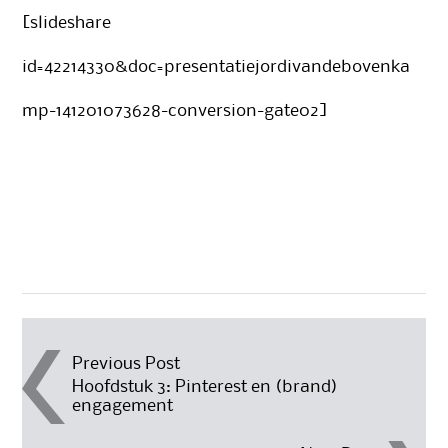
[slideshare
id=42214330&doc=presentatiejordivandebovenka
mp-141201073628-conversion-gate02]
Berichtnavigatie
Previous Post
Hoofdstuk 3: Pinterest en (brand)
engagement